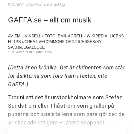
KRÖNIKA: "Stockholmare är äckliga"
GAFFA.se – allt om musik
AV EMIL VIKSELL / FOTO: EMIL AGRELL / WIKIPEDIA, LICENS
HTTPS://CREATIVECOMMONS.ORG/LICENSES/BY-
SA/3.0/LEGALCODE
16.05.2019 / 09:10 /
Lästid: 3 min
(Detta är en krönika. Det är skribenten som står
för åsikterna som förs fram i texten, inte
GAFFA.)
Tror ni att det är urstockholmare som Stefan
Sundström eller Thåström som gnäller på
pubarna och spelställena som bara gör det de
är skapade att göra – låter? Knappast.