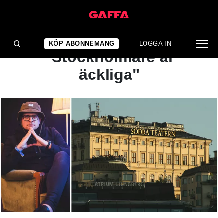
ARTIKEL
KRÖNIKA:
KÖP ABONNEMANG
LOGGA IN
"Stockholmare är
äckliga"