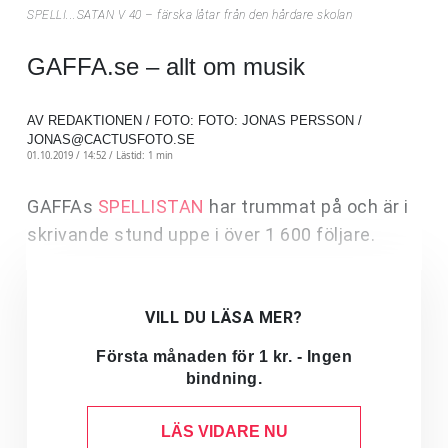
SPELLI...SATAN V 40 – färska låtar från den hårdare skolan
GAFFA.se – allt om musik
AV REDAKTIONEN / FOTO: FOTO: JONAS PERSSON /
JONAS@CACTUSFOTO.SE
01.10.2019 / 14:52 /
Lästid: 1 min
GAFFAs
SPELLISTAN
har trummat på och är i
skrivande stund uppe i över 1 600 följare.
VILL DU LÄSA MER?
Första månaden för 1 kr. - Ingen
bindning.
LÄS VIDARE NU