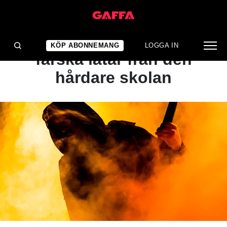
ARTIKEL
SPELLI...SATAN V 40 –
KÖP ABONNEMANG
LOGGA IN
färska låtar från den
hårdare skolan