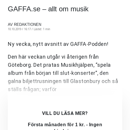
GAFFA.se – allt om musik
AV REDAKTIONEN
10.10.2019 / 16:17 /
Lästid: 1 min
Ny vecka, nytt avsnitt av GAFFA-Podden!
Den här veckan utgår vi återigen från
Göteborg. Det pratas Musikhjälpen, ”spela
album från början till slut-konserter”, den
galna biljettrusningen till Glastonbury och så
ställs frågan; varför
VILL DU LÄSA MER?
Första månaden för 1 kr. - Ingen