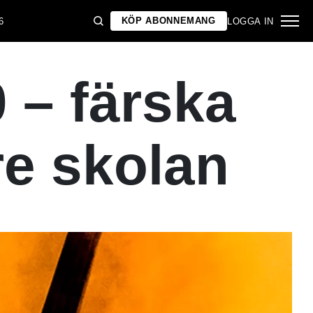
KÖP ABONNEMANG
6
LOGGA IN
 – färska
re skolan