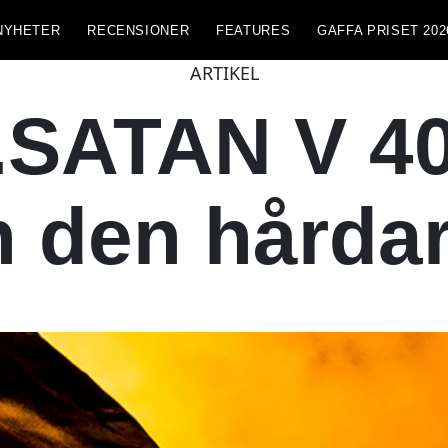
NYHETER
RECENSIONER
FEATURES
GAFFA PRISET 202
ARTIKEL
.SATAN V 40
ån den hårda