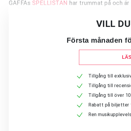
GAFFAs
SPELLISTAN
har trummat på och är i
VILL D
Första månaden för
LÄS
Tillgång till exklu
Tillgång till recen
Tillgång till över 
Rabatt på biljetter 
Ren musikupplevels