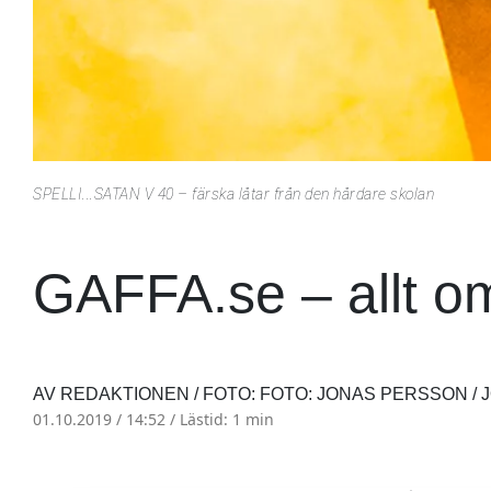
SPELLI...SATAN V 40 – färska låtar från den hårdare skolan
GAFFA.se – allt o
AV REDAKTIONEN / FOTO: FOTO: JONAS PERSSON /
01.10.2019 / 14:52 /
Lästid: 1 min