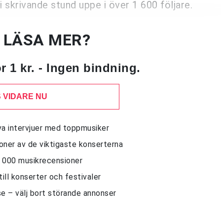
 skrivande stund uppe i över 1 600 följare.
U LÄSA MER?
 1 kr. - Ingen bindning.
 VIDARE NU
siva intervjuer med toppmusiker
sioner av de viktigaste konserterna
10 000 musikrecensioner
till konserter och festivaler
e – välj bort störande annonser