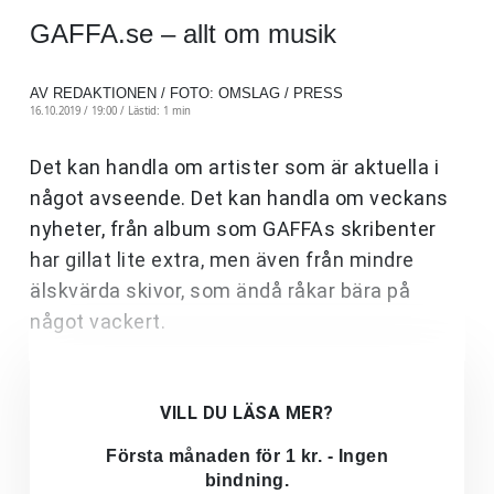
GAFFA.se – allt om musik
AV REDAKTIONEN / FOTO: OMSLAG / PRESS
16.10.2019 / 19:00 /
Lästid: 1 min
Det kan handla om artister som är aktuella i
något avseende. Det kan handla om veckans
nyheter, från album som GAFFAs skribenter
har gillat lite extra, men även från mindre
älskvärda skivor, som ändå råkar bära på
något vackert.
VILL DU LÄSA MER?
Första månaden för 1 kr. - Ingen
bindning.