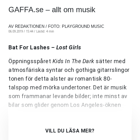
GAFFA.se – allt om musik
AV REDAKTIONEN / FOTO: PLAYGROUND MUSIC
06.09.2019 / 15:44 /
Lästid: 4 min
Bat For Lashes –
Lost Girls
Öppningsspåret
Kids In The Dark
sätter med
atmosfäriska syntar och gothiga gitarrslingor
tonen för detta alster av romantisk 80-
talspop med mörka undertoner. Det är musik
som frammanar levande bilder; inte minst av
bilar som glider genom Los Angeles-öknen
VILL DU LÄSA MER?