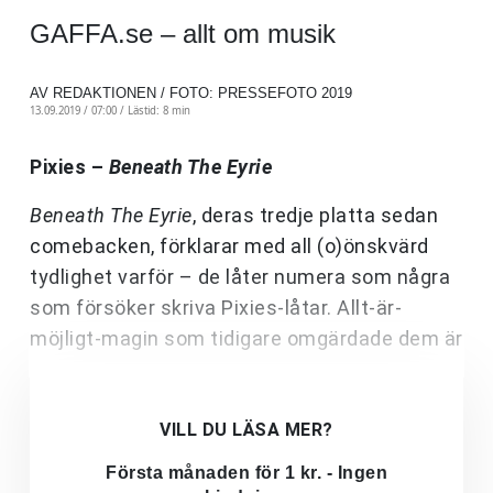
GAFFA.se – allt om musik
AV REDAKTIONEN / FOTO: PRESSEFOTO 2019
13.09.2019 / 07:00 /
Lästid: 8 min
Pixies –
Beneath The Eyrie
Beneath The Eyrie
, deras tredje platta sedan
comebacken, förklarar med all (o)önskvärd
tydlighet varför – de låter numera som några
som försöker skriva Pixies-låtar. Allt-är-
möjligt-magin som tidigare omgärdade dem är
VILL DU LÄSA MER?
Första månaden för 1 kr. - Ingen