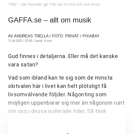
TK#2 – När klassiker går från dur till moll och vice versa
GAFFA.se – allt om musik
AV ANDREAS TRELLA / FOTO: PRIVAT / PIXABAY
11.04.2020 / 07:08 /
Lästid: 4 min
Gud finnes i detaljerna. Eller må det kanske
vara satan?
Vad som ibland kan te sig som de minsta
skitvalen här i livet kan helt plötsligt få
livsomvälvande följder. Någonting som
möjligen uppenbarar sig mer än någonsin runt
om oss i dessa isolerade tider. Så tänk