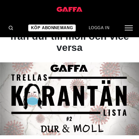
ARTIKEL
TK#2 – När klassiker går
KÖP ABONNEMANG
LOGGA IN
från dur till moll och vice
versa