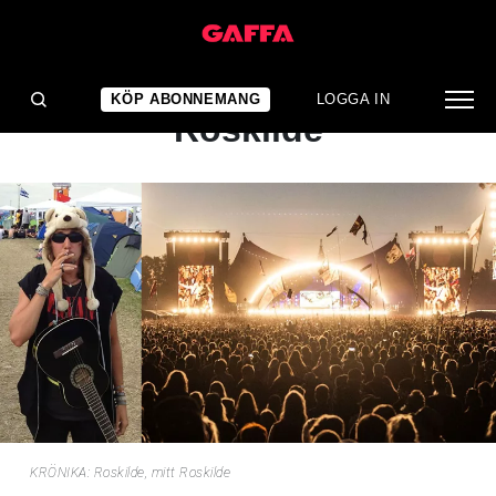
ARTIKEL
KRÖNIKA: Roskilde, mitt
KÖP ABONNEMANG
LOGGA IN
Roskilde
KRÖNIKA: Roskilde, mitt Roskilde