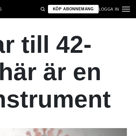
KÖP ABONNEMANG
6
LOGGA IN
 till 42-
här är en
instrument