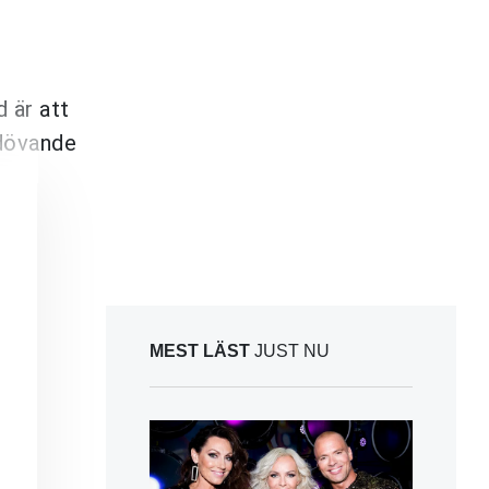
d är att
edövande
MEST LÄST
JUST NU