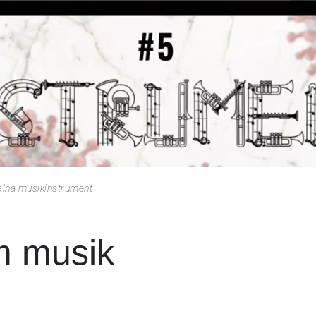
 galna musikinstrument
m musik