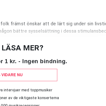
lk främst önskar att de lärt sig under sin livsti
 någon bättre sysselsättning i dessa stimulansb
U LÄSA MER?
 1 kr. - Ingen bindning.
 VIDARE NU
siva intervjuer med toppmusiker
sioner av de viktigaste konserterna
10 000 musikrecensioner