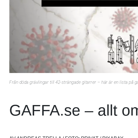
Från döda grävlingar till 42-strängade gitarrer – här är en lista på
GAFFA.se – allt o