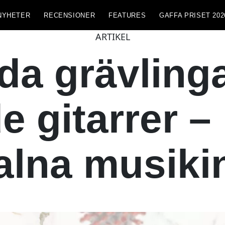
NYHETER
RECENSIONER
FEATURES
GAFFA PRISET 202
ARTIKEL
a grävlingar
e gitarrer – 
galna musik