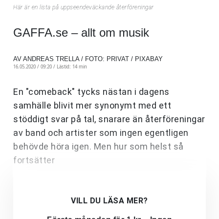
Här är en lista på uppseendeväckande återföreningar
GAFFA.se – allt om musik
AV ANDREAS TRELLA / FOTO: PRIVAT / PIXABAY
16.05.2020 / 09:20 /
Lästid: 14 min
En "comeback" tycks nästan i dagens
samhälle blivit mer synonymt med ett
stöddigt svar på tal, snarare än återföreningar
av band och artister som ingen egentligen
behövde höra igen. Men hur som helst så
fortsätter
VILL DU LÄSA MER?