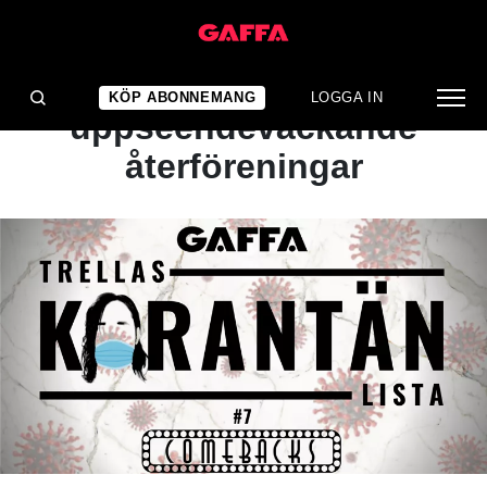
ARTIKEL
Här är en lista på
KÖP ABONNEMANG
LOGGA IN
uppseendeväckande
återföreningar