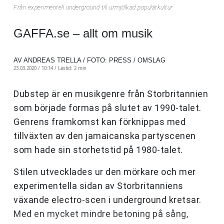
Från experimentell underground till urmjölkad populärkultur
GAFFA.se – allt om musik
AV ANDREAS TRELLA / FOTO: PRESS / OMSLAG
23.03.2020 / 10:14 /
Lästid: 2 min
Dubstep är en musikgenre från Storbritannien
som började formas på slutet av 1990-talet.
Genrens framkomst kan förknippas med
tillväxten av den jamaicanska partyscenen
som hade sin storhetstid på 1980-talet.
Stilen utvecklades ur den mörkare och mer
experimentella sidan av Storbritanniens
växande electro-scen i underground kretsar.
Med en mycket mindre betoning på sång,