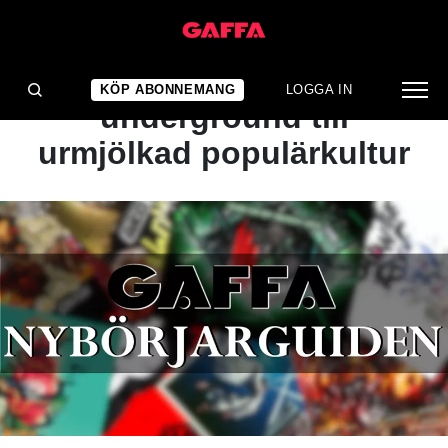
ARTIKEL
Från experimentell
KÖP ABONNEMANG
LOGGA IN
underground till
urmjölkad populärkultur