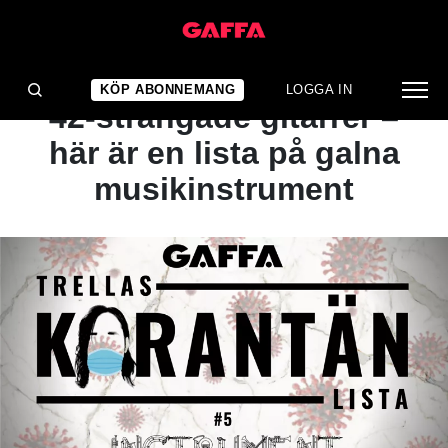
ARTIKEL
Från döda grävlingar till
KÖP ABONNEMANG
LOGGA IN
42-strängade gitarrer –
här är en lista på galna
musikinstrument