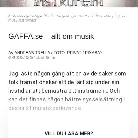
Från döda grävlingar till 42-strängade gitarrer – här är en lista på galna
musikinstrument
GAFFA.se – allt om musik
AV ANDREAS TRELLA / FOTO: PRIVAT / PIXABAY
01.05.2020 / 12:00 /
Lästid: 10 min
Jag läste någon gång att en av de saker som
folk främst önskar att de lärt sig under sin
livstid är att bemästra ett instrument. Och
kan det finnas någon bättre sysselsättning i
dessa stimulansbedövande
VILL DU LÄSA MER?