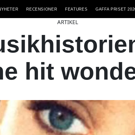
NYHETER
RECENSIONER
FEATURES
GAFFA PRISET 202
ARTIKEL
sikhistorie
e hit wond