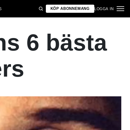
KÖP ABONNEMANG
6
LOGGA IN
ns 6 bästa
ers