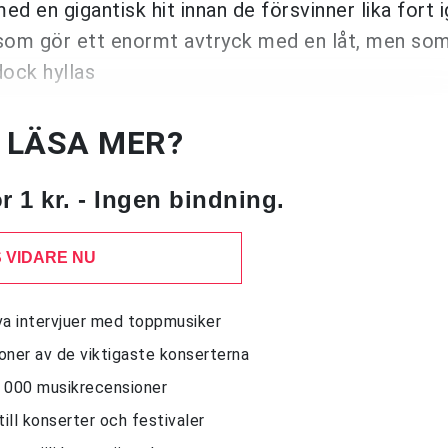
d en gigantisk hit innan de försvinner lika fort 
 som gör ett enormt avtryck med en låt, men som
dock hyllas
U LÄSA MER?
 1 kr. - Ingen bindning.
 VIDARE NU
siva intervjuer med toppmusiker
sioner av de viktigaste konserterna
10 000 musikrecensioner
till konserter och festivaler