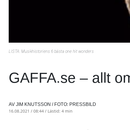
LISTA: Musikhistoriens 6 bästa one hit wonders
GAFFA.se – allt o
AV JIM KNUTSSON / FOTO: PRESSBILD
16.08.2021 / 08:44 /
Lästid: 4 min