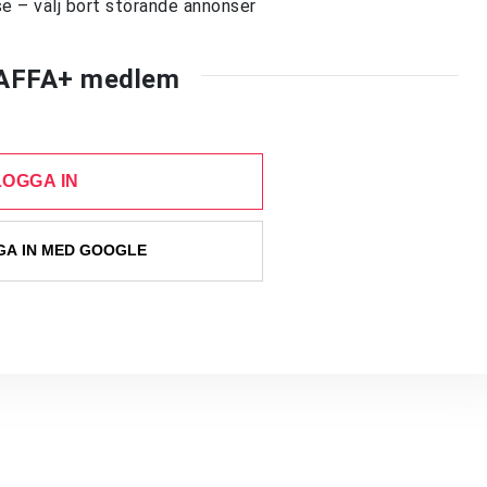
e – välj bort störande annonser
AFFA+ medlem
LOGGA IN
A IN MED GOOGLE