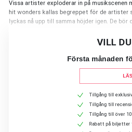
Vissa artister exploderar in på musikscenen me
hit wonders kallas begreppet för de artister
lyckas nå upp till samma höjder igen. De bör 
VILL D
Första månaden för
LÄS
Tillgång till exklu
Tillgång till recen
Tillgång till över 
Rabatt på biljetter 