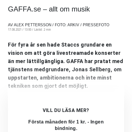
GAFFA.se – allt om musik
AV ALEX PETTERSSON / FOTO: ARKIV / PRESSEFOTO
17.08.2021 / 13:00 /
Lästid: 2 min
För fyra år sen hade Staccs grundare en
vision om att göra livestreamade konserter
än mer lättillgängliga. GAFFA har pratat med
tjänstens medgrundare, Jonas Sellberg, om
uppstarten, ambitionerna och inte minst
tekniken som gjort det möjligt.
VILL DU LÄSA MER?
Första månaden för 1 kr. - Ingen
bindning.