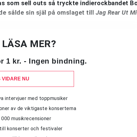
nas som sell outs så tryckte indierockbandet 
e sålde sin själ på omslaget till
Jag Rear Ut Mi
U LÄSA MER?
 1 kr. - Ingen bindning.
 VIDARE NU
siva intervjuer med toppmusiker
sioner av de viktigaste konserterna
10 000 musikrecensioner
till konserter och festivaler