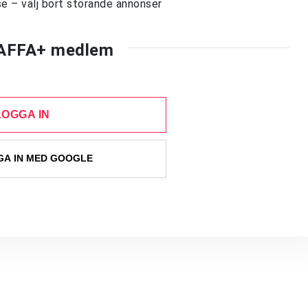
e – välj bort störande annonser
AFFA+ medlem
LOGGA IN
A IN MED GOOGLE