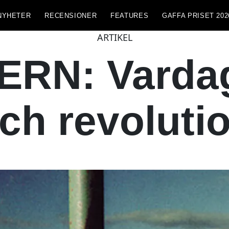
NYHETER
RECENSIONER
FEATURES
GAFFA PRISET 202
ARTIKEL
RN: Vardag
ch revoluti