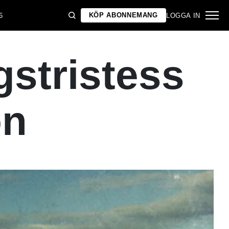
KÖP ABONNEMANG
6
LOGGA IN
stristess
on