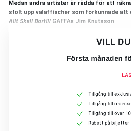
Medan andra artister är rädda för att räk
stolt upp valaffischer som förkunnade att d
Allt Skall Bort!!!
GAFFAs Jim Knutsson
VILL D
Första månaden för
LÄS
Tillgång till exklu
Tillgång till recen
Tillgång till över 
Rabatt på biljetter 