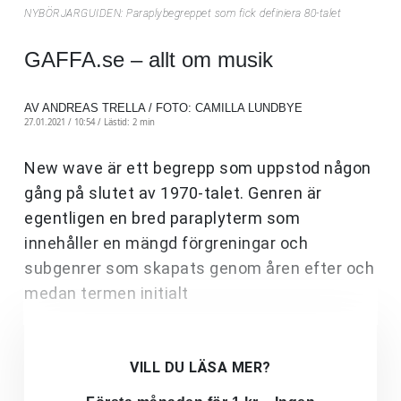
NYBÖRJARGUIDEN: Paraplybegreppet som fick definiera 80-talet
GAFFA.se – allt om musik
AV ANDREAS TRELLA / FOTO: CAMILLA LUNDBYE
27.01.2021 / 10:54 /
Lästid: 2 min
New wave är ett begrepp som uppstod någon
gång på slutet av 1970-talet. Genren är
egentligen en bred paraplyterm som
innehåller en mängd förgreningar och
subgenrer som skapats genom åren efter och
medan termen initialt
VILL DU LÄSA MER?