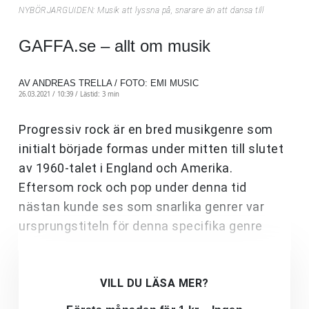
NYBÖRJARGUIDEN: Musik att lyssna på, snarare än att dansa till
GAFFA.se – allt om musik
AV ANDREAS TRELLA / FOTO: EMI MUSIC
26.03.2021 / 10:39 /
Lästid: 3 min
Progressiv rock är en bred musikgenre som
initialt började formas under mitten till slutet
av 1960-talet i England och Amerika.
Eftersom rock och pop under denna tid
nästan kunde ses som snarlika genrer var
ursprungstiteln för denna specifika genre
VILL DU LÄSA MER?