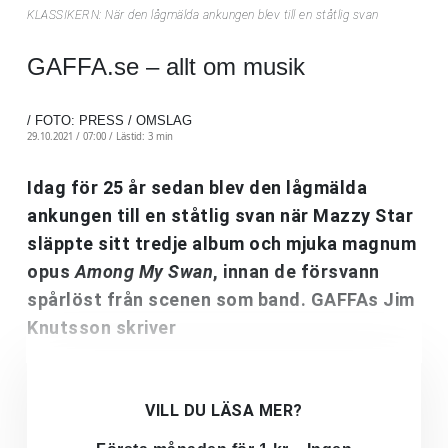
KLASSIKERN: När den lågmälda ankungen blev till en ståtlig svan
GAFFA.se – allt om musik
/ FOTO: PRESS / OMSLAG
29.10.2021 / 07:00 /
Lästid: 3 min
Idag för 25 år sedan blev den lågmälda
ankungen till en ståtlig svan när Mazzy Star
släppte sitt tredje album och mjuka magnum
opus
Among My Swan
, innan de försvann
spårlöst från scenen som band. GAFFAs Jim
Knutsson skriver
VILL DU LÄSA MER?