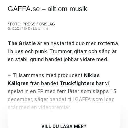
GAFFA.se – allt om musik
/ FOTO: PRESS / OMSLAG
28.10.2021 / 10:47 /
Lästid: 1 min
The Gristle
är en nystartad duo med rötterna
i blues och punk. Trummor, gitarr och sång är
en stabil grund bandet jobbar vidare med.
– Tillsammans med producent
Niklas
Källgren
från bandet
Truckfighters
har vi
spelat in en EP med fem låtar som släpps 15
december, säger bandet till GAFFA som idag
står med en videopremiär.
VILL DU LÄSA MER?