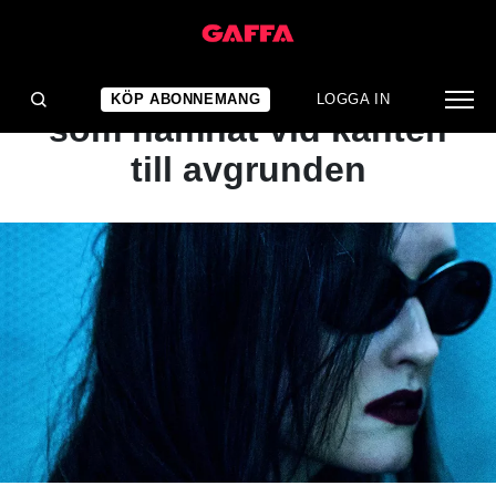
ARTIKEL
BÄST JUST NU: Älskare
KÖP ABONNEMANG
LOGGA IN
som hamnat vid kanten
till avgrunden