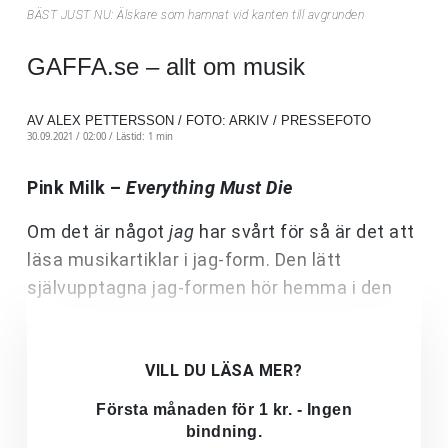
BÄST JUST NU: Älskare som hamnat vid kanten till avgrunden
GAFFA.se – allt om musik
AV ALEX PETTERSSON / FOTO: ARKIV / PRESSEFOTO
30.09.2021 / 02:00 /
Lästid: 1 min
Pink Milk –
Everything Must Die
Om det är något
jag
har svårt för så är det att
läsa musikartiklar i jag-form. Den lätt
självupptagna jag-formen hör hemma i den
VILL DU LÄSA MER?
Första månaden för 1 kr. - Ingen
bindning.