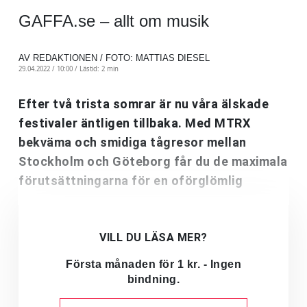
GAFFA.se – allt om musik
AV REDAKTIONEN / FOTO: MATTIAS DIESEL
29.04.2022 / 10:00 /
Lästid: 2 min
Efter två trista somrar är nu våra älskade
festivaler äntligen tillbaka. Med MTRX
bekväma och smidiga tågresor mellan
Stockholm och Göteborg får du de maximala
förutsättningarna för en oförglömlig
VILL DU LÄSA MER?
Första månaden för 1 kr. - Ingen
bindning.