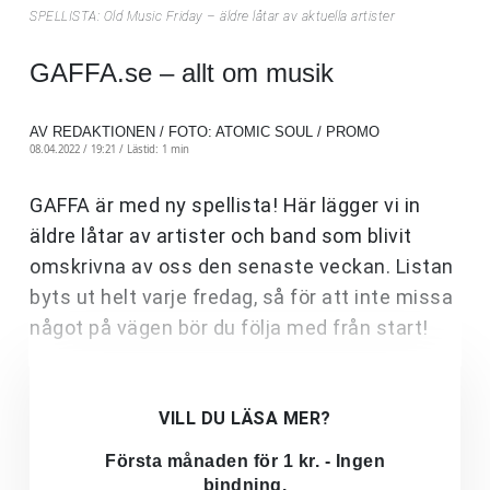
SPELLISTA: Old Music Friday – äldre låtar av aktuella artister
GAFFA.se – allt om musik
AV REDAKTIONEN / FOTO: ATOMIC SOUL / PROMO
08.04.2022 / 19:21 /
Lästid: 1 min
GAFFA är med ny spellista! Här lägger vi in
äldre låtar av artister och band som blivit
omskrivna av oss den senaste veckan. Listan
byts ut helt varje fredag, så för att inte missa
något på vägen bör du följa med från start!
VILL DU LÄSA MER?
Första månaden för 1 kr. - Ingen
bindning.