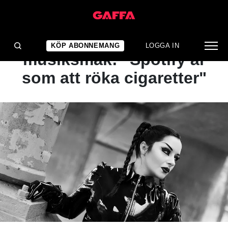
ARTIKEL
En författares
KÖP ABONNEMANG
LOGGA IN
musiksmak: "Spotify är
som att röka cigaretter"