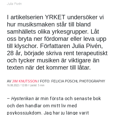
Julia Pivén
I artikelserien YRKET undersöker vi
hur musiksmaken står till bland
samhällets olika yrkesgrupper. Låt
oss bryta ner fördomar eller leva upp
till klyschor. Författaren Julia Pivén,
28 år, började skriva rent terapeutiskt
och tycker musiken är viktigare än
texten när det kommer till låtar.
AV
JIM KNUTSSON
/ FOTO: FELICIA PÜSCHL PHOTOGRAPHY
16.08.2022 / 12:00 /
Lästid: 5 min
–
Hysterikan
är min första och senaste bok
och den handlar om mitt liv med
psykossjukdom. Jag har ju länge varit