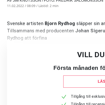
AV JIM KNUTSSON / FOTO: FREDRIK SALOMONSSON
11.02.2022 / 08:09 /
Lästid: 2 min
Svenske artisten
Bjorn Rydhog
släpper sin a
Tillsammans med producenten
Johan Siger
Rydhog att förfina
VILL D
Första månaden för
LÄS
Tillgång till exklu
Tillgång till recen