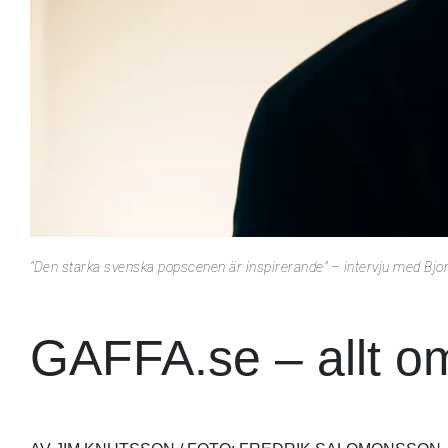
"Den starka svenska popscenen är inspirerande" – intervju med Bj
GAFFA.se – allt o