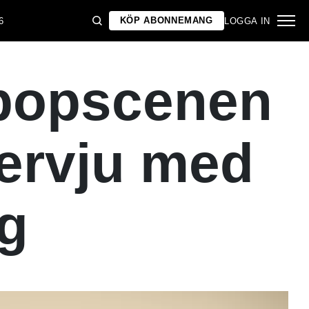
KÖP ABONNEMANG
6
LOGGA IN
 popscenen
tervju med
g