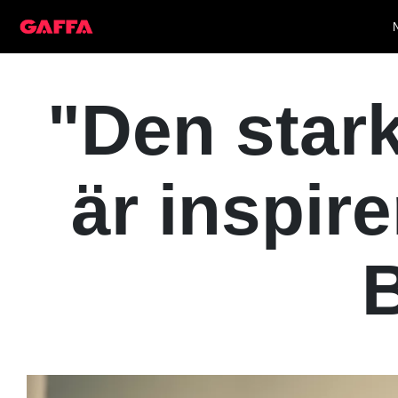
"Den star
är inspir