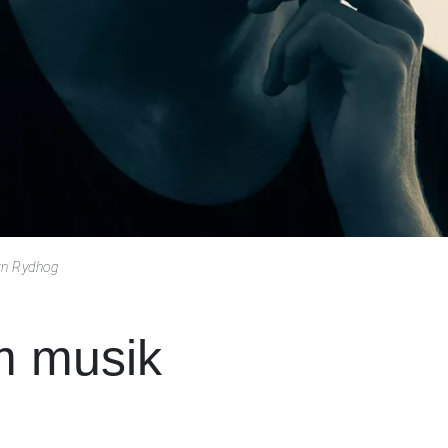
orn Rydhog
m musik