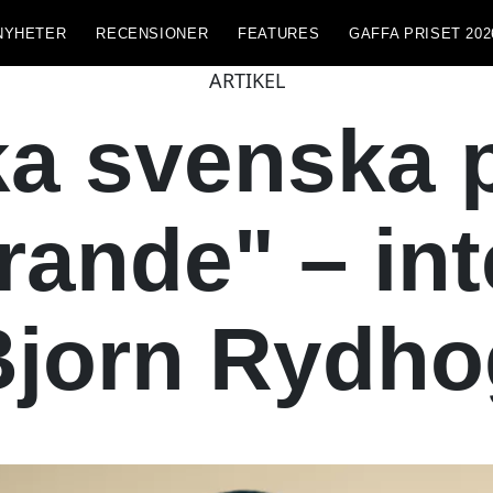
NYHETER
RECENSIONER
FEATURES
GAFFA PRISET 202
ARTIKEL
ka svenska
erande" – in
Bjorn Rydho