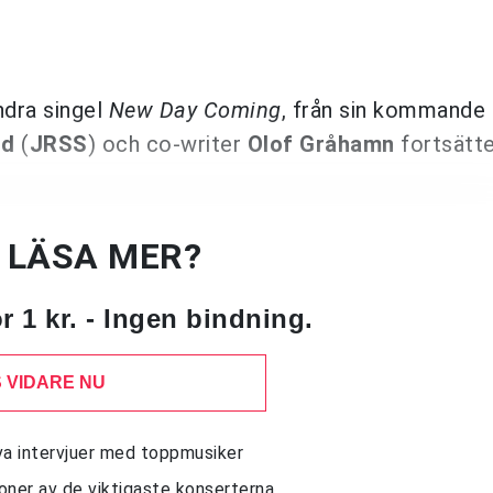
ndra singel
New Day Coming
, från sin kommande 
ud
(
JRSS
) och co-writer
Olof Gråhamn
fortsätt
U LÄSA MER?
 1 kr. - Ingen bindning.
 VIDARE NU
siva intervjuer med toppmusiker
sioner av de viktigaste konserterna