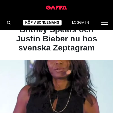
ARTIKEL
Låträttigheter från
KÖP ABONNEMANG
LOGGA IN
Britney Spears och
Justin Bieber nu hos
svenska Zeptagram