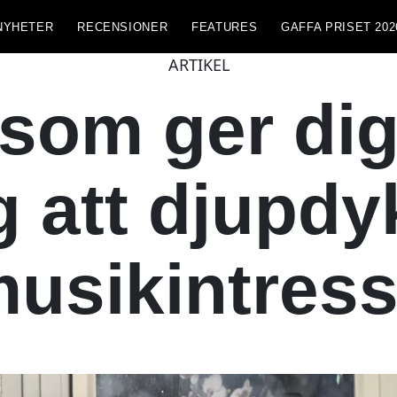
NYHETER
RECENSIONER
FEATURES
GAFFA PRISET 202
ARTIKEL
som ger dig
 att djupdyk
usikintres