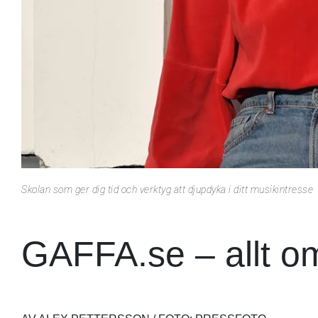
Skolan som ger dig tid och verktyg att djupdyka i ditt musikintresse
GAFFA.se – allt o