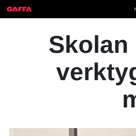
Skolan 
verktyg
m