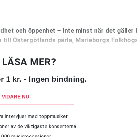
het och öppenhet – inte minst när det gäller 
ka till Östergötlands pärla, Marieborgs Folkhög
U LÄSA MER?
 1 kr. - Ingen bindning.
 VIDARE NU
siva intervjuer med toppmusiker
sioner av de viktigaste konserterna
10 000 musikrecensioner