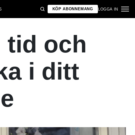
KÖP ABONNEMANG
6
LOGGA IN
 tid och
a i ditt
se