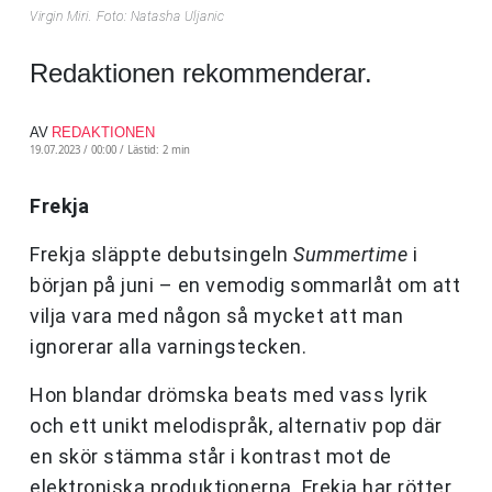
Virgin Miri. Foto: Natasha Uljanic
Redaktionen rekommenderar.
AV
REDAKTIONEN
19.07.2023 / 00:00 /
Lästid: 2 min
Frekja
Frekja släppte debutsingeln
Summertime
i
början på juni – en vemodig sommarlåt om att
vilja vara med någon så mycket att man
ignorerar alla varningstecken.
Hon blandar drömska beats med vass lyrik
och ett unikt melodispråk, alternativ pop där
en skör stämma står i kontrast mot de
elektroniska produktionerna. Frekja har rötter