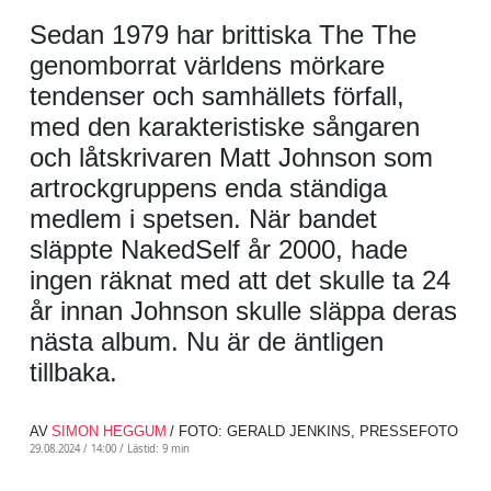
Sedan 1979 har brittiska The The
genomborrat världens mörkare
tendenser och samhällets förfall,
med den karakteristiske sångaren
och låtskrivaren Matt Johnson som
artrockgruppens enda ständiga
medlem i spetsen. När bandet
släppte NakedSelf år 2000, hade
ingen räknat med att det skulle ta 24
år innan Johnson skulle släppa deras
nästa album. Nu är de äntligen
tillbaka.
AV
SIMON HEGGUM
/ FOTO: GERALD JENKINS, PRESSEFOTO
29.08.2024 / 14:00 /
Lästid: 9 min