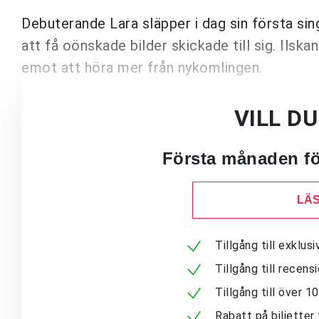
Debuterande Lara släpper i dag sin första si
att få oönskade bilder skickade till sig. Ilskan 
emot att höra mer från nykomlingen.
VILL D
Första månaden för
LÄS
Tillgång till exklu
Tillgång till recen
Tillgång till över 
Rabatt på biljetter 