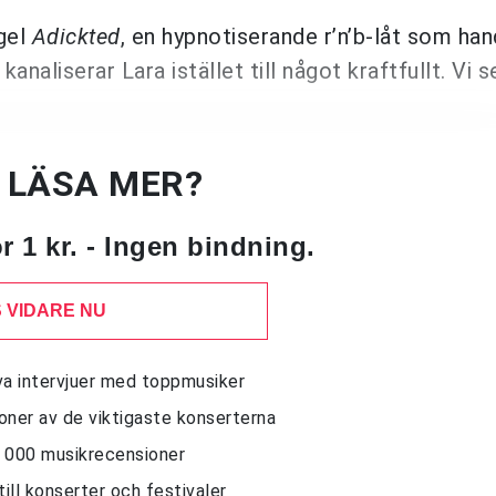
ngel
Adickted
, en hypnotiserande r’n’b-låt som ha
kanaliserar Lara istället till något kraftfullt. Vi 
U LÄSA MER?
 1 kr. - Ingen bindning.
 VIDARE NU
siva intervjuer med toppmusiker
sioner av de viktigaste konserterna
10 000 musikrecensioner
till konserter och festivaler