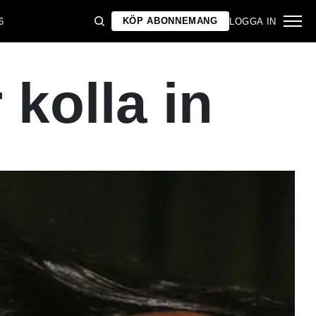
KÖP ABONNEMANG
6
LOGGA IN
 kolla in