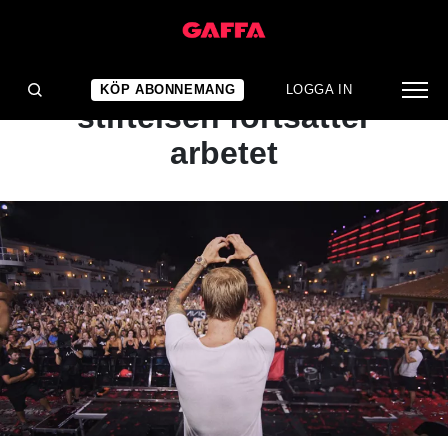
INTERVJU
Sju år efter Aviciis död –
KÖP ABONNEMANG
LOGGA IN
stiftelsen fortsätter
arbetet