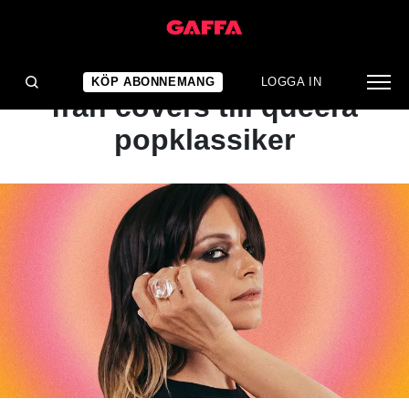
ARTIKEL
Pridelåtar genom åren –
KÖP ABONNEMANG
LOGGA IN
från covers till queera
popklassiker