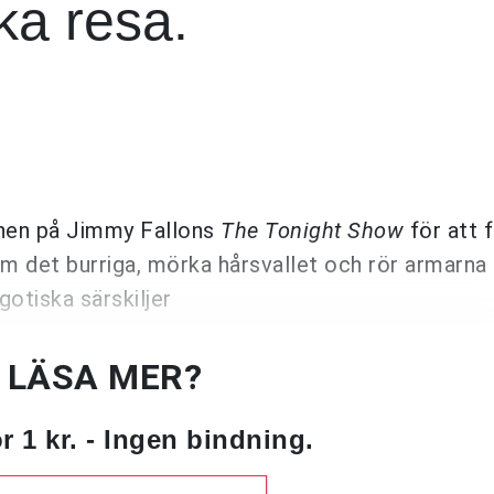
ka resa.
cenen på Jimmy Fallons
The Tonight Show
för att 
m det burriga, mörka hårsvallet och rör armarna 
gotiska särskiljer
U LÄSA MER?
 1 kr. - Ingen bindning.