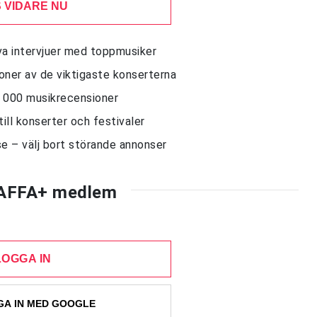
 VIDARE NU
siva intervjuer med toppmusiker
sioner av de viktigaste konserterna
10 000 musikrecensioner
till konserter och festivaler
e – välj bort störande annonser
AFFA+ medlem
LOGGA IN
A IN MED GOOGLE