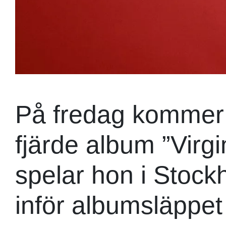
På fredag kommer 
fjärde album ”Virg
spelar hon i Stoc
inför albumsläppet