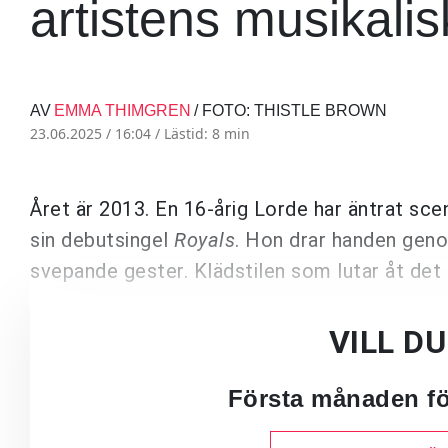
artistens musikalis
AV
EMMA THIMGREN
/ FOTO: THISTLE BROWN
23.06.2025 / 16:04 /
Lästid: 8 min
Året är 2013. En 16-årig Lorde har äntrat s
sin debutsingel
Royals
. Hon drar handen geno
svepande gester. Klädstilen som lutar åt det 
VILL D
Första månaden för