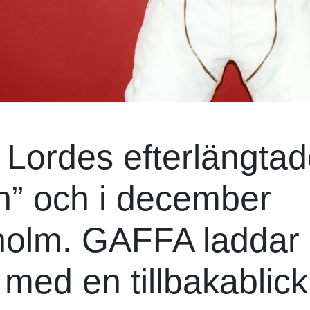
Lordes efterlängtad
in” och i december
kholm. GAFFA laddar
 med en tillbakablic