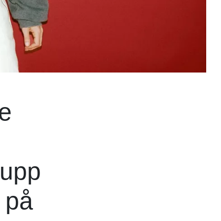
e
 upp
k på