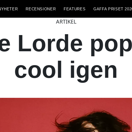
NYHETER
RECENSIONER
FEATURES
GAFFA PRISET 202
ARTIKEL
de Lorde po
cool igen