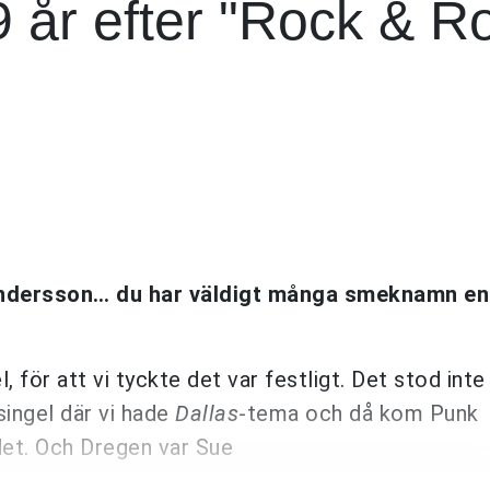
9 år efter "Rock & Rol
Andersson… du har väldigt många smeknamn en
l, för att vi tyckte det var festligt. Det stod in
singel där vi hade
Dallas
-tema och då kom Punk
det. Och Dregen var Sue