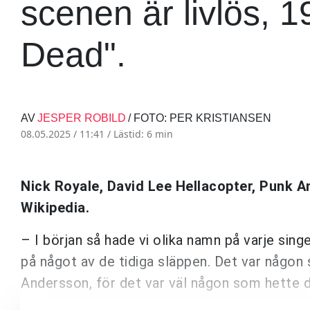
scenen är livlös, 1
Dead".
AV
JESPER ROBILD
/ FOTO: PER KRISTIANSEN
08.05.2025 / 11:41 /
Lästid: 6 min
Nick Royale, David Lee Hellacopter, Punk 
Wikipedia.
– I början så hade vi olika namn på varje singe
på något av de tidiga släppen. Det var någon 
Andersson, för det var väl någon som hette 