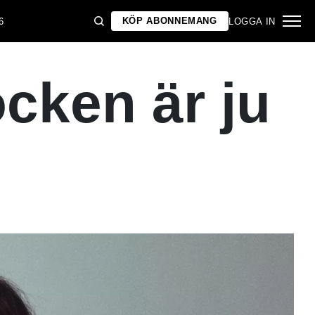
KÖP ABONNEMANG
6
LOGGA IN
cken är ju