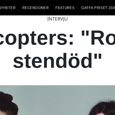
NYHETER
RECENSIONER
FEATURES
GAFFA PRISET 202
INTERVJU
copters: "Ro
stendöd"