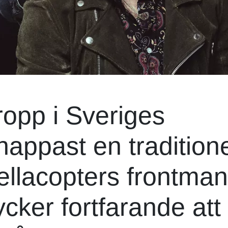
opp i Sveriges
appast en traditione
ellacopters frontman
cker fortfarande att