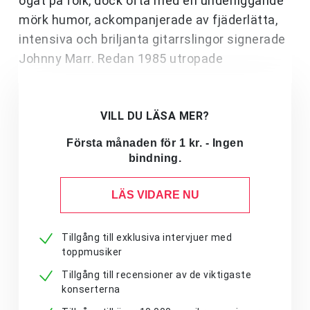
ögat på folk, dock ofta med en underliggande
mörk humor, ackompanjerade av fjäderlätta,
intensiva och briljanta gitarrslingor signerade
Johnny Marr. Redan 1985 utropade
VILL DU LÄSA MER?
Första månaden för 1 kr. - Ingen
bindning.
LÄS VIDARE NU
Tillgång till exklusiva intervjuer med
toppmusiker
Tillgång till recensioner av de viktigaste
konserterna