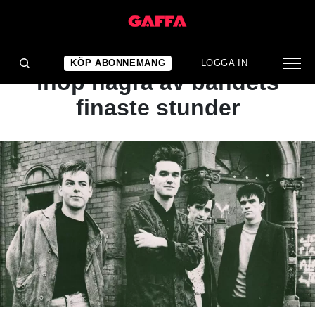
ARTIKEL
KLASSIKERN: Samlar
KÖP ABONNEMANG
LOGGA IN
ihop några av bandets
finaste stunder