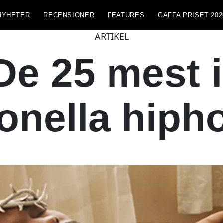
NYHETER
RECENSIONER
FEATURES
GAFFA PRISET 202
ARTIKEL
De 25 mest 
ionella hiph