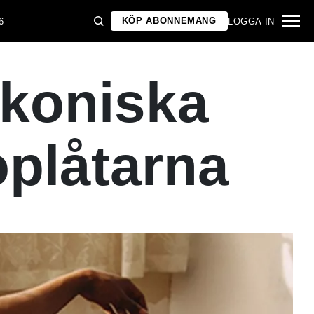
KÖP ABONNEMANG
6
LOGGA IN
ikoniska
oplåtarna