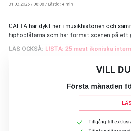
31.03.2025 / 08:08 /
Lästid: 4 min
GAFFA har dykt ner i musikhistorien och samma
hiphoplåtarna som har format scenen på ett g
LÄS OCKSÅ:
LISTA: 25 mest ikoniska intern
VILL D
Första månaden för
LÄS
Tillgång till exklu