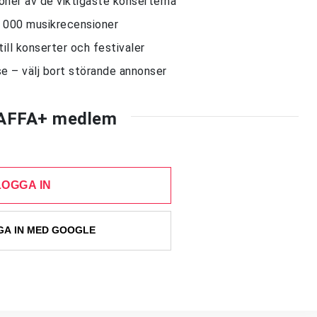
sioner av de viktigaste konserterna
10 000 musikrecensioner
till konserter och festivaler
e – välj bort störande annonser
AFFA+ medlem
LOGGA IN
A IN MED GOOGLE