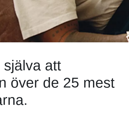
själva att
an över de 25 mest
arna.