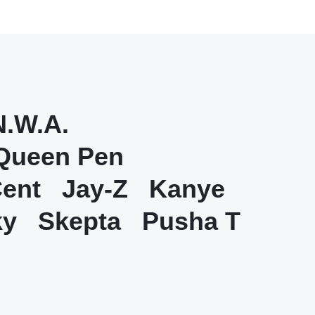
N.W.A.
Queen Pen
Cent
Jay-Z
Kanye
ky
Skepta
Pusha T