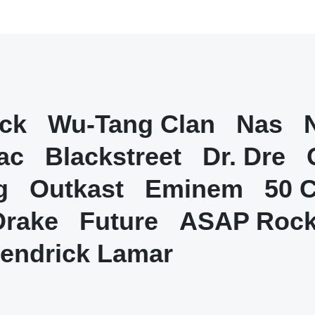
ick
Wu-Tang Clan
Nas
ac
Blackstreet
Dr. Dre
g
Outkast
Eminem
50 
Drake
Future
ASAP Roc
endrick Lamar