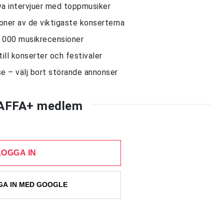
siva intervjuer med toppmusiker
sioner av de viktigaste konserterna
10 000 musikrecensioner
till konserter och festivaler
e – välj bort störande annonser
AFFA+ medlem
LOGGA IN
A IN MED GOOGLE