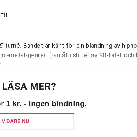
RTH
5
-turné. Bandet är känt för sin blandning av hiph
va nu-metal-genren framåt i slutet av 90-talet och
r
U LÄSA MER?
 1 kr. - Ingen bindning.
 VIDARE NU