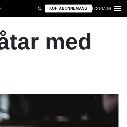
KÖP ABONNEMANG
6
LOGGA IN
låtar med