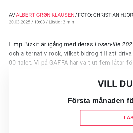
AV
ALBERT GRØN KLAUSEN
/ FOTO: CHRISTIAN HJO
20.03.2025 / 10:08 /
Lästid: 3 min
Limp Bizkit är igång med deras
Loserville 202
och alternativ rock, vilket bidrog till att dri
00-talet. Vi på GAFFA har valt ut fem låtar fö
VILL D
Första månaden för
LÄS