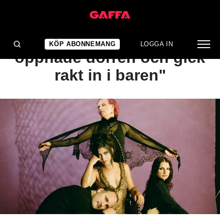
INTERVJU
Sharon Van Etten: "Vi
KÖP ABONNEMANG
LOGGA IN
öppnade dörren och gick
rakt in i baren"