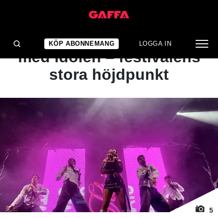
1
/ 5
ARTIKEL
Nellies tårfyllda möte
KÖP ABONNEMANG
LOGGA IN
med idolen – festivalens
stora höjdpunkt
5