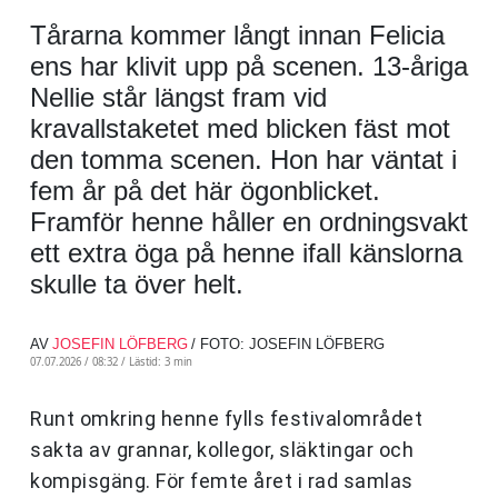
Tårarna kommer långt innan Felicia
ens har klivit upp på scenen. 13-åriga
Nellie står längst fram vid
kravallstaketet med blicken fäst mot
den tomma scenen. Hon har väntat i
fem år på det här ögonblicket.
Framför henne håller en ordningsvakt
ett extra öga på henne ifall känslorna
skulle ta över helt.
AV
JOSEFIN LÖFBERG
/ FOTO: JOSEFIN LÖFBERG
07.07.2026 / 08:32 /
Lästid: 3 min
Runt omkring henne fylls festivalområdet
sakta av grannar, kollegor, släktingar och
kompisgäng. För femte året i rad samlas