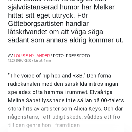
självdistanserad humor har Melker
hittat sitt eget uttryck. För
Göteborgsartisten handlar
låtskrivandet om att våga säga
sådant som annars aldrig kommer ut.
AV
LOUISE NYLANDER
/ FOTO: PRESSFOTO
13.05.2026 / 09:55 /
Lästid: 4 min
”The voice of hip hop and R&B.” Den forna
radiokanalen med den särskilda introslingan
spelades ofta hemma i rummet. Elvaåriga
Melina Sabet lyssnade inte sällan på 00-talets
stora hits av artister som Alicia Keys. Och där
någonstans, i ett tidigt skede, såddes ett frö
till den genre hon i framtiden