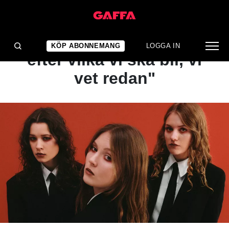
INTERVJU
Svart Ridå: "Vi letar inte
KÖP ABONNEMANG
LOGGA IN
efter vilka vi ska bli, vi
vet redan"