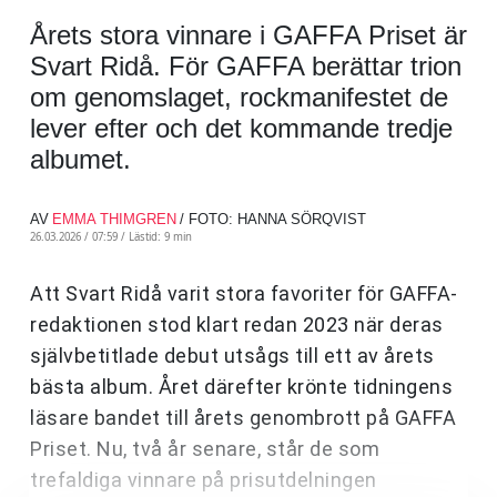
Årets stora vinnare i GAFFA Priset är
Svart Ridå. För GAFFA berättar trion
om genomslaget, rockmanifestet de
lever efter och det kommande tredje
albumet.
AV
EMMA THIMGREN
/ FOTO: HANNA SÖRQVIST
26.03.2026 / 07:59 /
Lästid: 9 min
Att Svart Ridå varit stora favoriter för GAFFA-
redaktionen stod klart redan 2023 när deras
självbetitlade debut utsågs till ett av årets
bästa album. Året därefter krönte tidningens
läsare bandet till årets genombrott på GAFFA
Priset. Nu, två år senare, står de som
trefaldiga vinnare på prisutdelningen