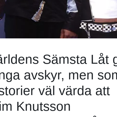
Världens Sämsta Låt 
ånga avskyr, men so
storier väl värda att
Jim Knutsson