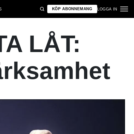
KÖP ABONNEMANG
6
LOGGA IN
A LÅT:
ärksamhet