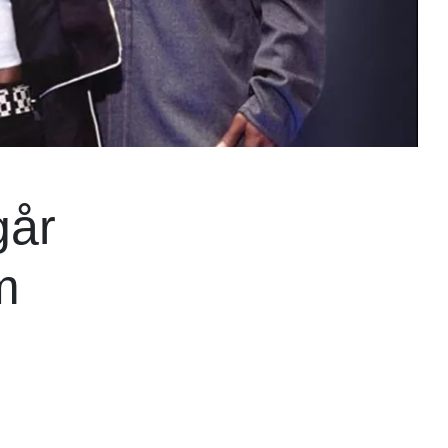
går
m