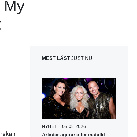
n My
t
MEST LÄST
JUST NU
NYHET - 05.08.2026
erskan
Artister agerar efter inställd