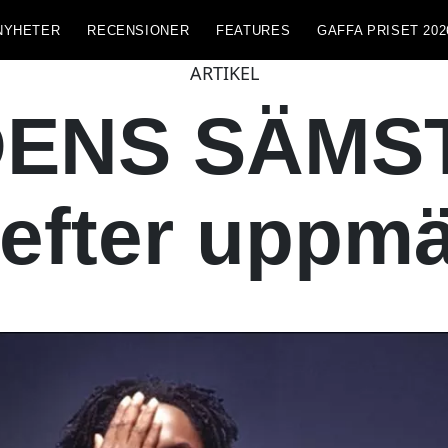
NYHETER
RECENSIONER
FEATURES
GAFFA PRISET 202
ARTIKEL
ENS SÄMST
 efter uppm