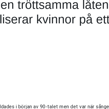
n tröttsamma låte
serar kvinnor på et
dades i början av 90-talet men det var när sång