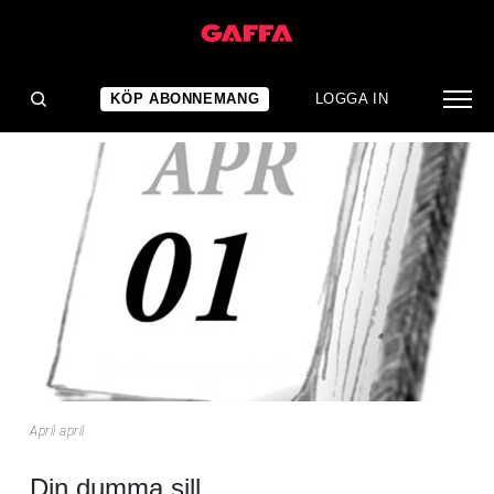
NYHET
April april
KÖP ABONNEMANG
LOGGA IN
April april
Din dumma sill.