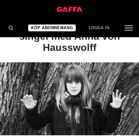
NYHET
[ingenting] släpper
KÖP ABONNEMANG
LOGGA IN
singel med Anna von
Hausswolff