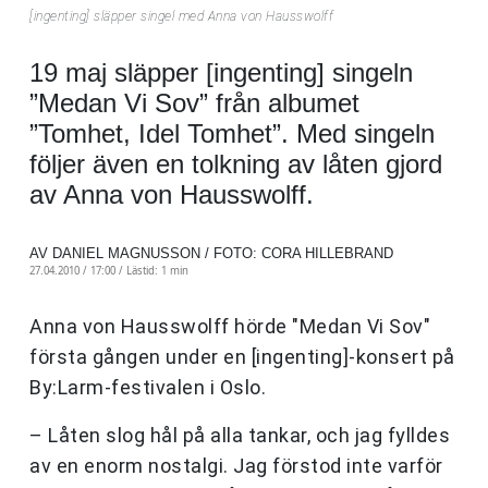
[ingenting] släpper singel med Anna von Hausswolff
19 maj släpper [ingenting] singeln
”Medan Vi Sov” från albumet
”Tomhet, Idel Tomhet”. Med singeln
följer även en tolkning av låten gjord
av Anna von Hausswolff.
AV DANIEL MAGNUSSON / FOTO: CORA HILLEBRAND
27.04.2010 / 17:00 /
Lästid: 1 min
Anna von Hausswolff hörde "Medan Vi Sov"
första gången under en [ingenting]-konsert på
By:Larm-festivalen i Oslo.
– Låten slog hål på alla tankar, och jag fylldes
av en enorm nostalgi. Jag förstod inte varför