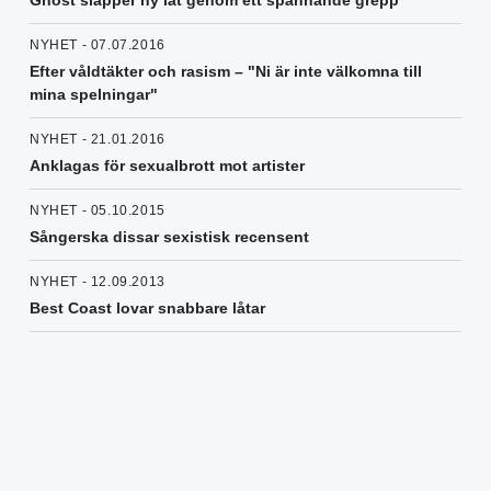
Ghost släpper ny låt genom ett spännande grepp
NYHET - 07.07.2016
Efter våldtäkter och rasism – "Ni är inte välkomna till
mina spelningar"
NYHET - 21.01.2016
Anklagas för sexualbrott mot artister
NYHET - 05.10.2015
Sångerska dissar sexistisk recensent
NYHET - 12.09.2013
Best Coast lovar snabbare låtar