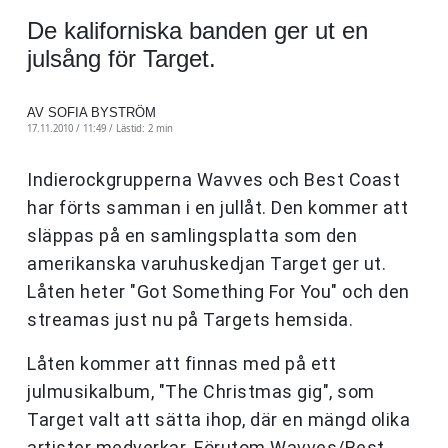
De kaliforniska banden ger ut en
julsång för Target.
AV SOFIA BYSTRÖM
17.11.2010 / 11:49 /
Lästid: 2 min
Indierockgrupperna Wavves och Best Coast
har förts samman i en jullåt. Den kommer att
släppas på en samlingsplatta som den
amerikanska varuhuskedjan Target ger ut.
Låten heter "Got Something For You" och den
streamas just nu på Targets hemsida.
Låten kommer att finnas med på ett
julmusikalbum, "The Christmas gig", som
Target valt att sätta ihop, där en mängd olika
artister medverkar. Förutom Wavves/Best