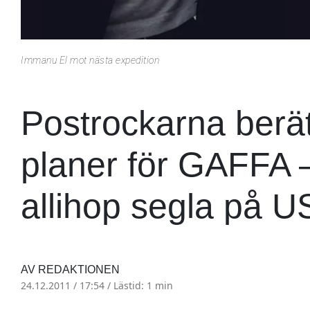
Immanu El mot nästa expedition
Postrockarna berät
planer för GAFFA –
allihop segla på U
AV REDAKTIONEN
24.12.2011 / 17:54 /
Lästid: 1 min