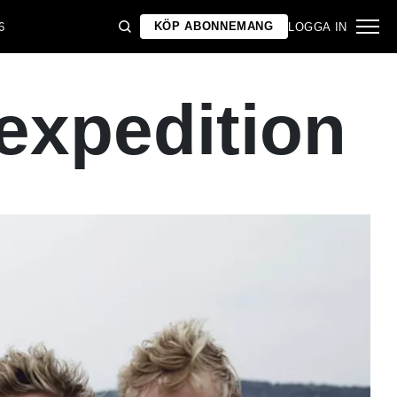
KÖP ABONNEMANG
6
LOGGA IN
expedition