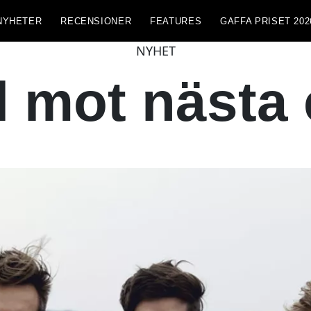
NYHETER
RECENSIONER
FEATURES
GAFFA PRISET 202
NYHET
 mot nästa 