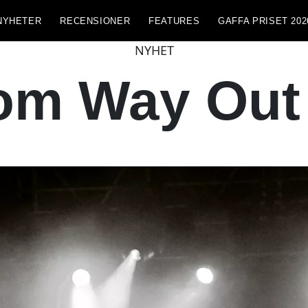
NYHETER
RECENSIONER
FEATURES
GAFFA PRISET 202
NYHET
om Way Out