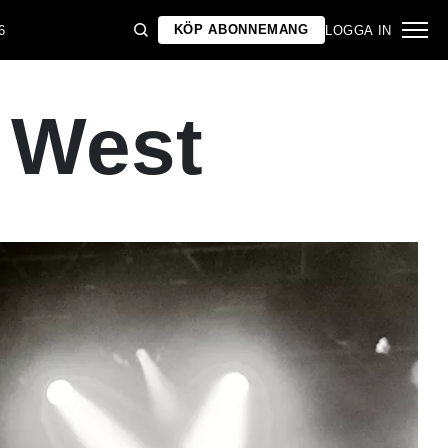
KÖP ABONNEMANG
6
LOGGA IN
 West