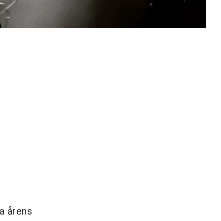
.
a årens