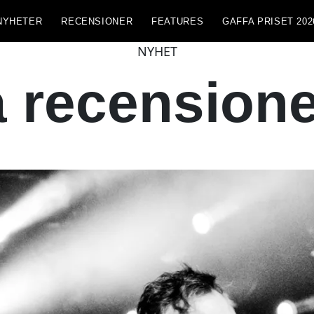
NYHETER
RECENSIONER
FEATURES
GAFFA PRISET 202
NYHET
a recensione