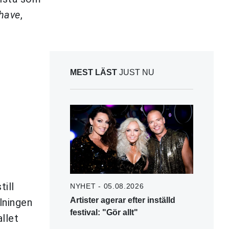
 have
,
MEST LÄST
JUST NU
till
NYHET - 05.08.2026
Artister agerar efter inställd
lningen
festival: "Gör allt"
llet