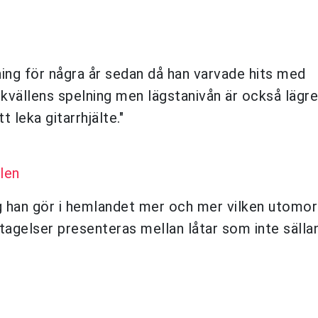
ng för några år sedan då han varvade hits med
 kvällens spelning men lägstanivån är också lägr
 leka gitarrhjälte."
len
ng han gör i hemlandet mer och mer vilken utomor
ttagelser presenteras mellan låtar som inte sälla