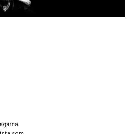
agarna.
kista som