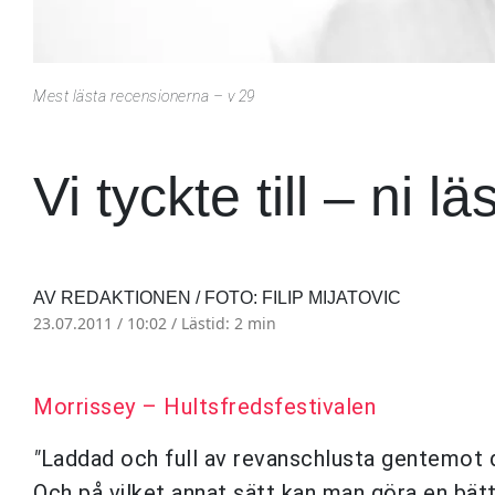
Mest lästa recensionerna – v 29
Vi tyckte till – ni lä
AV REDAKTIONEN / FOTO: FILIP MIJATOVIC
23.07.2011 / 10:02 /
Lästid: 2 min
Morrissey – Hultsfredsfestivalen
"
Laddad och full av revanschlusta gentemot 
Och på vilket annat sätt kan man göra en bätt