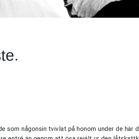
ste.
de som någonsin tvivlat på honom under de här d
re entré än genom att ösa rejält ur den låtskatt