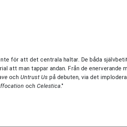
nte för att det centrala haltar. De båda självbeti
rial att man tappar andan. Från de enerverande 
ave
och
Untrust Us
på debuten, via det imploder
ffocation
och
Celestica
."