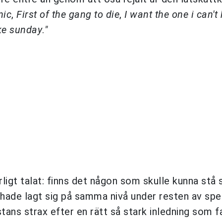
nic
,
First of the gang to die
,
I want the one i can't
ike sunday
.
"
igt talat: finns det någon som skulle kunna stå s
hade lagt sig på samma nivå under resten av spe
tans strax efter en rätt så stark inledning som fa