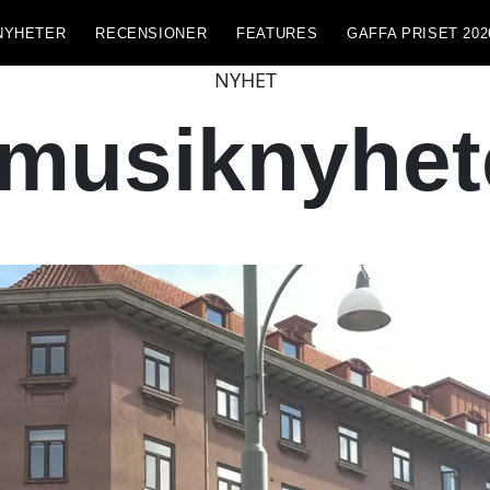
NYHETER
RECENSIONER
FEATURES
GAFFA PRISET 202
NYHET
 musiknyhet