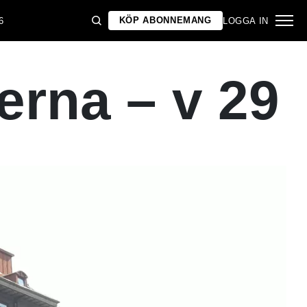
KÖP ABONNEMANG
6
LOGGA IN
erna – v 29