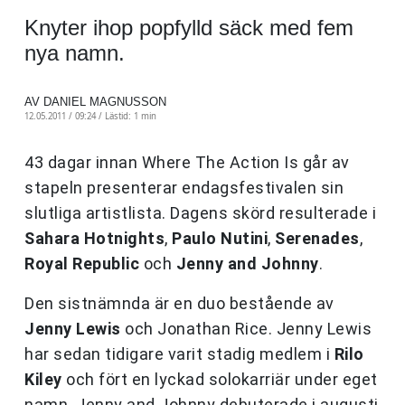
Knyter ihop popfylld säck med fem
nya namn.
AV DANIEL MAGNUSSON
12.05.2011 / 09:24 /
Lästid: 1 min
43 dagar innan Where The Action Is går av
stapeln presenterar endagsfestivalen sin
slutliga artistlista. Dagens skörd resulterade i
Sahara Hotnights
,
Paulo Nutini
,
Serenades
,
Royal Republic
och
Jenny and Johnny
.
Den sistnämnda är en duo bestående av
Jenny Lewis
och Jonathan Rice. Jenny Lewis
har sedan tidigare varit stadig medlem i
Rilo
Kiley
och fört en lyckad solokarriär under eget
namn. Jenny and Johnny debuterade i augusti